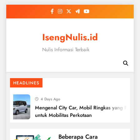
Skip
to
content
IsengNulis.id
Nulis Informasi Terbaik
HEADLINES
4 Days Ago
Mengenal City Car, Mobil Ringkas yang Praktis
untuk Mobilitas Perkotaan
Beberapa Cara