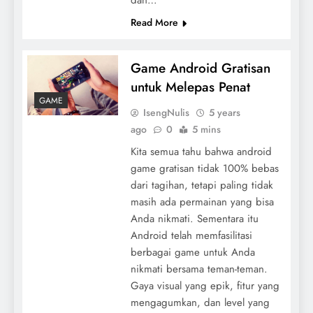
dan…
Read More
Game Android Gratisan
untuk Melepas Penat
GAME
IsengNulis
5 years
ago
0
5 mins
Kita semua tahu bahwa android
game gratisan tidak 100% bebas
dari tagihan, tetapi paling tidak
masih ada permainan yang bisa
Anda nikmati. Sementara itu
Android telah memfasilitasi
berbagai game untuk Anda
nikmati bersama teman-teman.
Gaya visual yang epik, fitur yang
mengagumkan, dan level yang