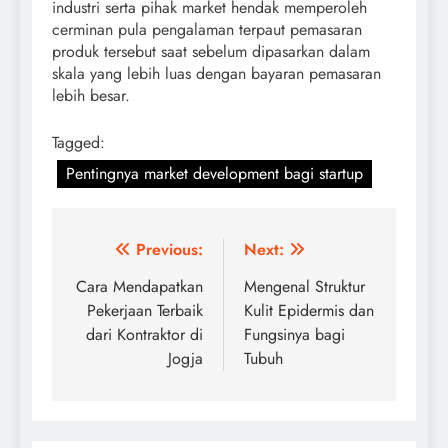
industri serta pihak market hendak memperoleh
cerminan pula pengalaman terpaut pemasaran
produk tersebut saat sebelum dipasarkan dalam
skala yang lebih luas dengan bayaran pemasaran
lebih besar.
Tagged:
Pentingnya market development bagi startup
Post
Previous:
Next:
navigation
Cara Mendapatkan
Mengenal Struktur
Pekerjaan Terbaik
Kulit Epidermis dan
dari Kontraktor di
Fungsinya bagi
Jogja
Tubuh