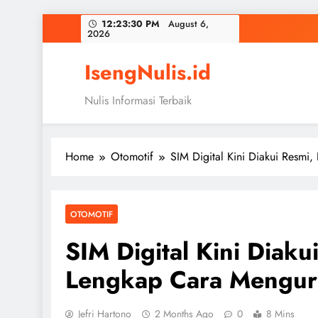
Skip
12:23:31 PM
August 6, 2026
to
content
IsengNulis.id
Nulis Informasi Terbaik
Home
Otomotif
SIM Digital Kini Diakui Resmi
OTOMOTIF
SIM Digital Kini Diak
Lengkap Cara Mengur
Jefri Hartono
2 Months Ago
0
8 Mins