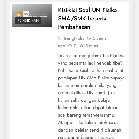
Kisi-kisi Soal UN Fisika
SMA/SMK beserta
PENDIDIKAN
Pembahasan
IsengNulis
5 years
ago
0
5 mins
Telah siap mengalami Tes Naional
yang sebentar lagi hendak tiba?
Nih, Kami kasih latihan soal buat
persiapan UN SMA Fisika supaya
kalian memperoleh nilai yang
optimal dikala UN nanti. Jika
kalian suka dengan belajar
kelompok, kalian dapat latihan
soal bareng teman-temanmu.
Ataupun jika kalian lebih suka
dengan belajar sendiri dirumah
pula dapat banget. Tadinya,