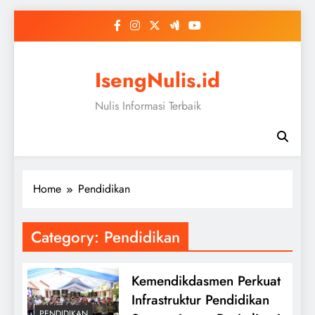
Skip
to
content
IsengNulis.id
Nulis Informasi Terbaik
Home
Pendidikan
Category:
Pendidikan
Kemendikdasmen Perkuat
Infrastruktur Pendidikan
PENDIDIKAN