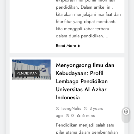
eksplorasi fitur portal informasi
pendidikan. Dalam artikel ini,
kita akan menjelajahi manfaat dan
fitur-fitur yang dapat membantu
kita menggali kabar terbaru
dalam dunia pendidikan….
Read More
Menyongsong Ilmu dan
Kebudayaan: Profil
PENDIDIKAN
Lembaga Pendidikan
Universitas Al Azhar
Indonesia
IsengNulis
3 years
ago
0
6 mins
Pendidikan menjadi salah satu
pilar utama dalam pembentukan