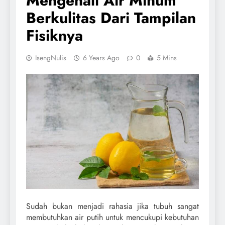
Mengenali Air Minum
Berkulitas Dari Tampilan
Fisiknya
IsengNulis
6 Years Ago
0
5 Mins
Sudah bukan menjadi rahasia jika tubuh sangat
membutuhkan air putih untuk mencukupi kebutuhan