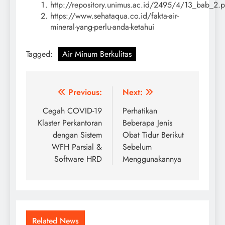
http://repository.unimus.ac.id/2495/4/13_bab_2.p
https://www.sehataqua.co.id/fakta-air-
mineral-yang-perlu-anda-ketahui
Tagged:
Air Minum Berkulitas
Post
Previous:
Next:
navigation
Cegah COVID-19
Perhatikan
Klaster Perkantoran
Beberapa Jenis
dengan Sistem
Obat Tidur Berikut
WFH Parsial &
Sebelum
Software HRD
Menggunakannya
Related News