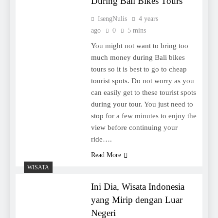
During Bali Bikes Tours
IsengNulis
4 years
ago
0
5 mins
You might not want to bring too
much money during Bali bikes
tours so it is best to go to cheap
tourist spots. Do not worry as you
can easily get to these tourist spots
during your tour. You just need to
stop for a few minutes to enjoy the
view before continuing your
ride….
Read More
WISATA
Ini Dia, Wisata Indonesia
yang Mirip dengan Luar
Negeri