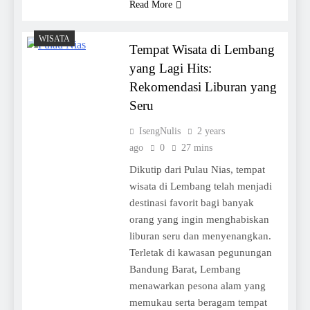
Read More
WISATA
Tempat Wisata di Lembang
yang Lagi Hits:
Rekomendasi Liburan yang
Seru
IsengNulis
2 years
ago
0
27 mins
Dikutip dari Pulau Nias, tempat
wisata di Lembang telah menjadi
destinasi favorit bagi banyak
orang yang ingin menghabiskan
liburan seru dan menyenangkan.
Terletak di kawasan pegunungan
Bandung Barat, Lembang
menawarkan pesona alam yang
memukau serta beragam tempat