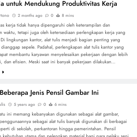
ia untuk Mendukung Produktivitas Kerja
rtono
2 months ago
0
8 mins
tas kerja tidak hanya dipengaruhi oleh keterampilan dan
 waktu, tetapi juga oleh ketersediaan perlengkapan kerja yang
i lingkungan kantor, alat tulis menjadi bagian penting yang
i dianggap sepele. Padahal, perlengkapan alat tulis kantor yang
apat membantu karyawan menyelesaikan pekerjaan dengan lebih
i, dan efisien. Meski saat ini banyak pekerjaan dilakukan…
e
 Beberapa Jenis Pensil Gambar Ini
lis
5 years ago
0
6 mins
s satu ini memang kebanyakan digunakan sebagai alat gambar,
penggunaannya sebagai alat tulis banyak digunakan di berbagai
seperti di sekolah, perkantoran hingga pemerintahan. Pensil
 kebutuhan utama dan pelengkap material bagi para pelaku seni