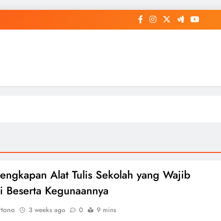
lengkapan Alat Tulis Sekolah yang Wajib
ki Beserta Kegunaannya
rtono
3 weeks ago
0
9 mins