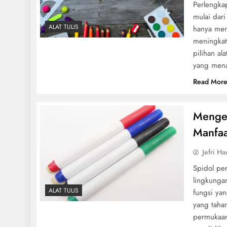
Perlengkap
mulai dari
ALAT TULIS
hanya mem
meningkatk
pilihan al
yang men
Read Mor
Mengen
Manfaa
Jefri Ha
Spidol per
lingkungan
ALAT TULIS
fungsi yan
yang tah
permukaan 