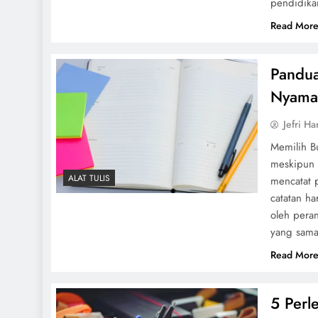
pendidika
Read Mor
Pandua
Nyaman
Jefri Ha
Memilih Bu
meskipun s
ALAT TULIS
mencatat 
catatan ha
oleh peran
yang sam
Read Mor
5 Perl