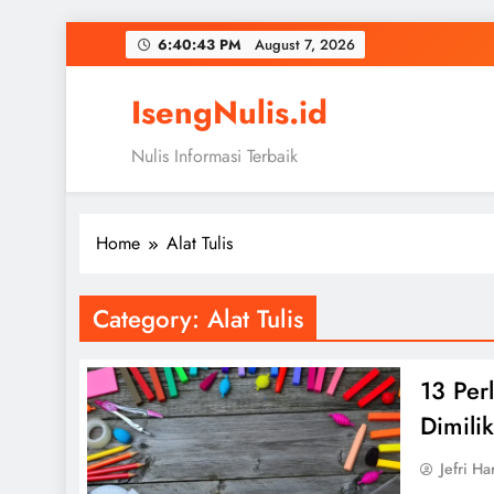
Skip
6:40:43 PM
August 7, 2026
to
content
IsengNulis.id
Nulis Informasi Terbaik
Home
Alat Tulis
Category:
Alat Tulis
13 Per
Dimili
Jefri Ha