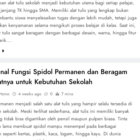
an alat tulis sekolah menjadi kebutuhan utama bagi setiap pelajar,
 jenjang TK hingga SMA. Memiliki alat tulis yang lengkap bukan
bantu siswa menyelesaikan tugas dengan lebih mudah, tetapi juga
an kenyamanan selama mengikuti proses belajar di kelas. Saat ini,
at tulis sangat beragam dengan berbagai desain, warna, hingga fitur
arik….
e
al Fungsi Spidol Permanen dan Beragam
tnya untuk Kebutuhan Sekolah
rtono
4 weeks ago
0
7 mins
manen menjadi salah satu alat tulis yang hampir selalu tersedia di
 sekolah. Meski terlihat sederhana, alat tulis ini memiliki banyak
g tidak bisa digantikan oleh pensil maupun pulpen biasa. Tinta
an lama membuat spidol mampu menempel pada berbagai
seperti kertas, plastik, kaca, logam, hingga kayu. Di dunia