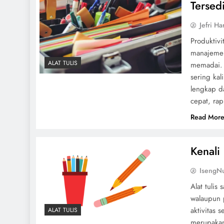
Tersed
Jefri Ha
Produktivi
manajemen
ALAT TULIS
memadai. D
sering kal
lengkap d
cepat, rap
Read Mor
Kenali
IsengNu
Alat tuli
walaupun 
aktivitas 
ALAT TULIS
merupakan