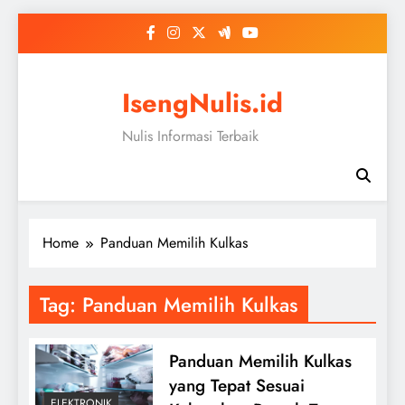
Skip
to
content
IsengNulis.id
Nulis Informasi Terbaik
Home
Panduan Memilih Kulkas
Tag:
Panduan Memilih Kulkas
Panduan Memilih Kulkas
yang Tepat Sesuai
ELEKTRONIK