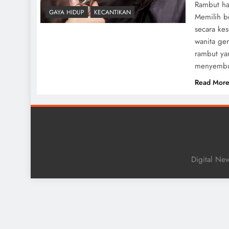
Rambut ha
GAYA HIDUP
KECANTIKAN
Memilih b
secara ke
wanita ge
rambut ya
menyembun
Read Mor
Digital Ne