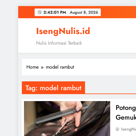
Skip
2:42:01 PM
August 8, 2026
to
content
IsengNulis.id
Nulis Informasi Terbaik
Home
model rambut
Tag:
model rambut
Potong
Gemuk,
IsengNu