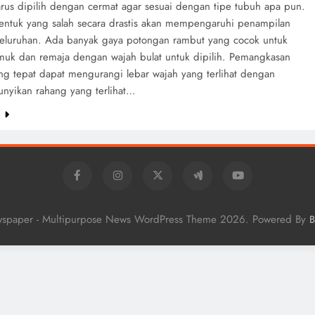
rus dipilih dengan cermat agar sesuai dengan tipe tubuh apa pun.
entuk yang salah secara drastis akan mempengaruhi penampilan
seluruhan. Ada banyak gaya potongan rambut yang cocok untuk
muk dan remaja dengan wajah bulat untuk dipilih. Pemangkasan
ng tepat dapat mengurangi lebar wajah yang terlihat dengan
yikan rahang yang terlihat…
e
wspaper - Multipurpose News WordPress Theme 2026. Powered By
B