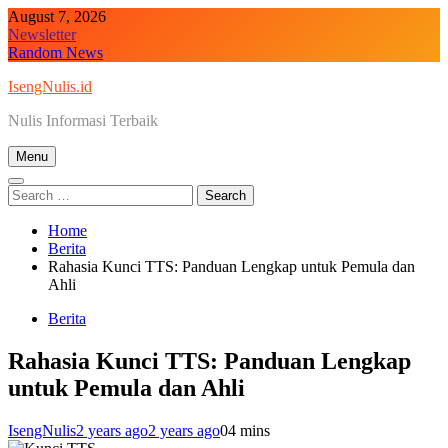
Skip
August 7, 2026
to
Newsletter
content
Random News
IsengNulis.id
Nulis Informasi Terbaik
Menu
Search
for:
Home
Berita
Rahasia Kunci TTS: Panduan Lengkap untuk Pemula dan
Ahli
Berita
Rahasia Kunci TTS: Panduan Lengkap
untuk Pemula dan Ahli
IsengNulis
2 years ago
2 years ago
0
4 mins