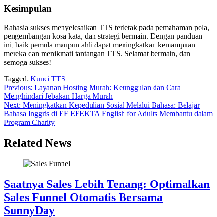
Kesimpulan
Rahasia sukses menyelesaikan TTS terletak pada pemahaman pola,
pengembangan kosa kata, dan strategi bermain. Dengan panduan
ini, baik pemula maupun ahli dapat meningkatkan kemampuan
mereka dan menikmati tantangan TTS. Selamat bermain, dan
semoga sukses!
Tagged:
Kunci TTS
Post
Previous:
Layanan Hosting Murah: Keunggulan dan Cara
Menghindari Jebakan Harga Murah
navigation
Next:
Meningkatkan Kepedulian Sosial Melalui Bahasa: Belajar
Bahasa Inggris di EF EFEKTA English for Adults Membantu dalam
Program Charity
Related News
Saatnya Sales Lebih Tenang: Optimalkan
Sales Funnel Otomatis Bersama
SunnyDay