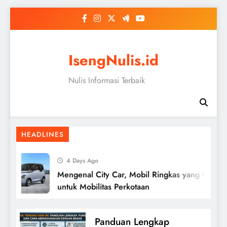
Skip
to
content
IsengNulis.id
Nulis Informasi Terbaik
HEADLINES
4 Days Ago
Mengenal City Car, Mobil Ringkas yang Praktis
untuk Mobilitas Perkotaan
Panduan Lengkap