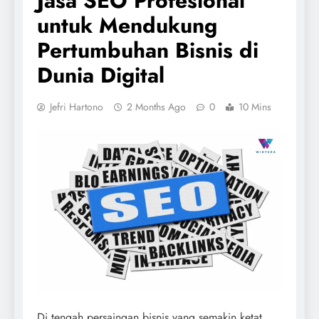
Jasa SEO Profesional
untuk Mendukung
Pertumbuhan Bisnis di
Dunia Digital
Jefri Hartono
2 Months Ago
0
10 Mins
Di tengah persaingan bisnis yang semakin ketat,