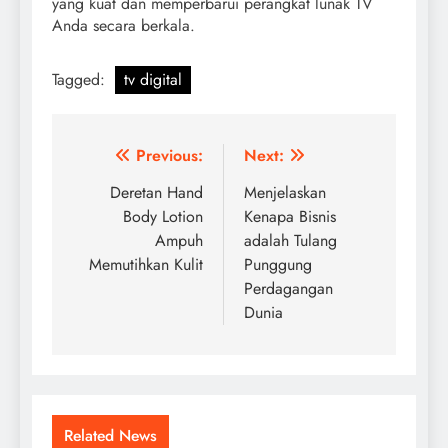
yang kuat dan memperbarui perangkat lunak TV
Anda secara berkala.
Tagged:
tv digital
Post
Previous:
Next:
navigation
Deretan Hand
Menjelaskan
Body Lotion
Kenapa Bisnis
Ampuh
adalah Tulang
Memutihkan Kulit
Punggung
Perdagangan
Dunia
Related News