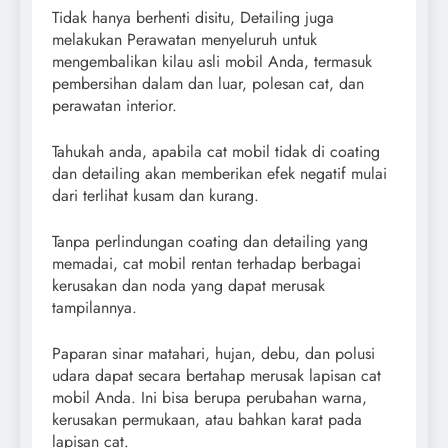
Tidak hanya berhenti disitu, Detailing juga
melakukan Perawatan menyeluruh untuk
mengembalikan kilau asli mobil Anda, termasuk
pembersihan dalam dan luar, polesan cat, dan
perawatan interior.
Tahukah anda, apabila cat mobil tidak di coating
dan detailing akan memberikan efek negatif mulai
dari terlihat kusam dan kurang.
Tanpa perlindungan coating dan detailing yang
memadai, cat mobil rentan terhadap berbagai
kerusakan dan noda yang dapat merusak
tampilannya.
Paparan sinar matahari, hujan, debu, dan polusi
udara dapat secara bertahap merusak lapisan cat
mobil Anda. Ini bisa berupa perubahan warna,
kerusakan permukaan, atau bahkan karat pada
lapisan cat.