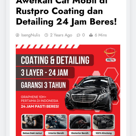
Awetkan Cat Mobil di
Rustpro Coating dan
Detailing 24 Jam Beres!
IsengNulis
2 Years Ago
0
6 Mins