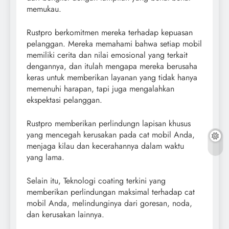
memukau.
Rustpro berkomitmen mereka terhadap kepuasan
pelanggan. Mereka memahami bahwa setiap mobil
memiliki cerita dan nilai emosional yang terkait
dengannya, dan itulah mengapa mereka berusaha
keras untuk memberikan layanan yang tidak hanya
memenuhi harapan, tapi juga mengalahkan
ekspektasi pelanggan.
Rustpro memberikan perlindungn lapisan khusus
yang mencegah kerusakan pada cat mobil Anda,
menjaga kilau dan kecerahannya dalam waktu
yang lama.
Selain itu, Teknologi coating terkini yang
memberikan perlindungan maksimal terhadap cat
mobil Anda, melindunginya dari goresan, noda,
dan kerusakan lainnya.