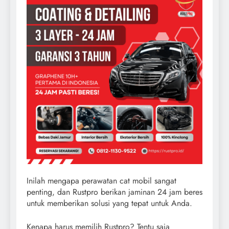
Inilah mengapa perawatan cat mobil sangat
penting, dan Rustpro berikan jaminan 24 jam beres
untuk memberikan solusi yang tepat untuk Anda.
Kenapa harus memilih Rustpro? Tentu saja